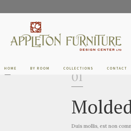
HOME
BY ROOM
COLLECTIONS
CONTACT
01
Molded
Duis mollis, est non comm