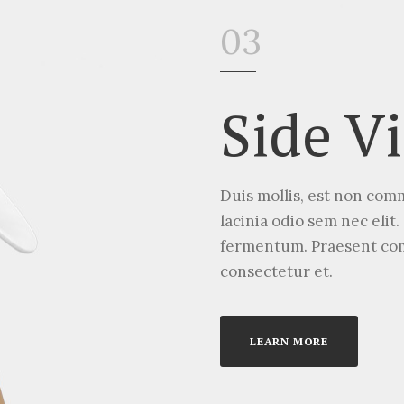
03
Side V
Duis mollis, est non comm
lacinia odio sem nec elit
fermentum. Praesent com
consectetur et.
LEARN MORE