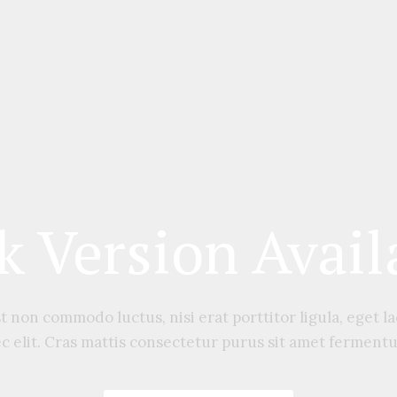
k Version Avail
st non commodo luctus, nisi erat porttitor ligula, eget l
c elit. Cras mattis consectetur purus sit amet ferment